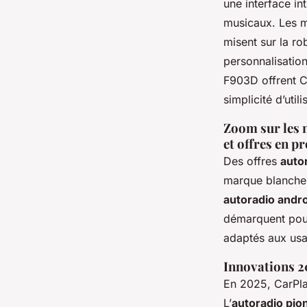
une interface in
musicaux. Les m
misent sur la ro
personnalisatio
F903D offrent Ca
simplicité d’util
Zoom sur les 
et offres en 
Des offres
auto
marque blanche
autoradio andro
démarquent pour 
adaptés aux us
Innovations 20
En 2025, CarPlay
L’
autoradio pio