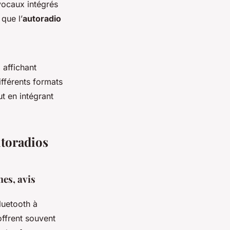
 vocaux intégrés
que l’
autoradio
affichant
fférents formats
t en intégrant
utoradios
es, avis
luetooth à
ffrent souvent