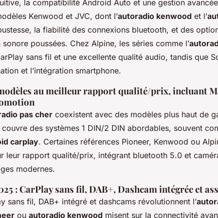
tuitive, la compatibilité Android Auto et une gestion avancé
odèles Kenwood et JVC, dont l’
autoradio kenwood
et l’
au
bustesse, la fiabilité des connexions bluetooth, et des optio
n sonore poussées. Chez Alpine, les séries comme l’
autorad
rPlay sans fil et une excellente qualité audio, tandis que So
isation et l’intégration smartphone.
modèles au meilleur rapport qualité/prix, incluant 
promotion
radio pas cher
coexistent avec des modèles plus haut de 
 couvre des systèmes 1 DIN/2 DIN abordables, souvent com
id carplay
. Certaines références Pioneer, Kenwood ou Alpi
leur rapport qualité/prix, intégrant bluetooth 5.0 et camér
ages modernes.
25 : CarPlay sans fil, DAB+, Dashcam intégrée et ass
 sans fil, DAB+ intégré et dashcams révolutionnent l’
autor
neer
ou
autoradio kenwood
misent sur la connectivité ava