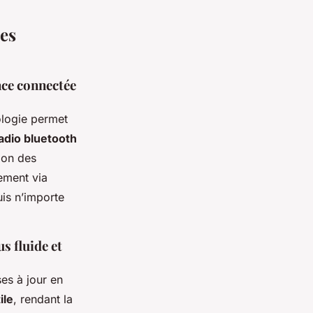
des
nce connectée
ologie permet
adio bluetooth
tion des
ement via
uis n’importe
s fluide et
es à jour en
ile
, rendant la