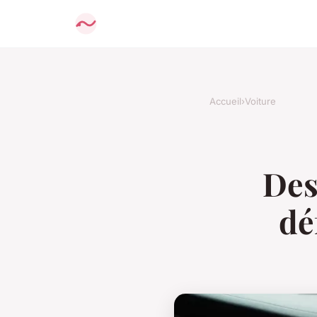
Accueil
›
Voiture
Des
dé