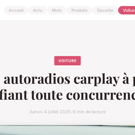
Accueil
Actu
Moto
Produits
Securite
Voitur
VOITURE
 autoradios carplay à 
fiant toute concurrenc
Aaron
•
4 juillet 2025
•
6 min de lecture