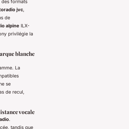
e des formats
toradio jvc
,
ns de
io alpine
ILX-
ny privilégie la
Marque blanche
gamme. La
patibles
ne se
as de recul,
istance vocale
adio
.
ncée, tandis que