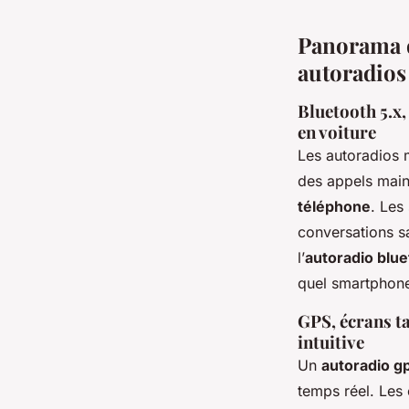
Panorama d
autoradio
Bluetooth 5.x,
en voiture
Les autoradios
des appels mains
téléphone
. Les
conversations sa
l’
autoradio blu
quel smartphon
GPS, écrans ta
intuitive
Un
autoradio g
temps réel. Les 