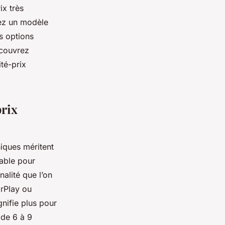
ix très
iez un modèle
s options
écouvrez
ité-prix
prix
iques méritent
nable pour
nalité que l’on
arPlay ou
gnifie plus pour
 de 6 à 9