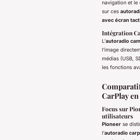
navigation et le
sur ces
autorad
avec écran tact
Intégration C
L’
autoradio cam
l’image directem
médias (USB, SD
les fonctions a
Comparatif
CarPlay en
Focus sur Pio
utilisateurs
Pioneer
se dist
l’
autoradio carp