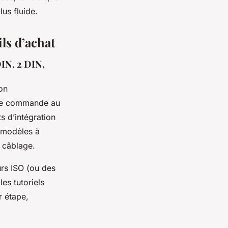
lus fluide.
ils d’achat
DIN, 2 DIN,
on
ible commande au
s d’intégration
 modèles à
u câblage.
eurs ISO (ou des
es tutoriels
r étape,