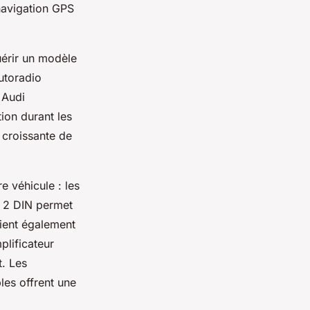
navigation GPS
uérir un modèle
utoradio
 Audi
ion durant les
 croissante de
e véhicule : les
d 2 DIN permet
rient également
plificateur
. Les
es offrent une