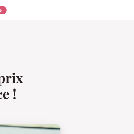
e
prix
e !