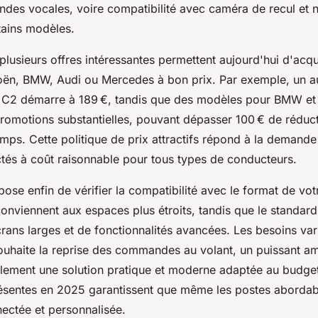
es vocales, voire compatibilité avec caméra de recul et 
tains modèles.
plusieurs offres intéressantes permettent aujourd'hui d'acq
oën, BMW, Audi ou Mercedes à bon prix. Par exemple, un a
 C2 démarre à 189 €, tandis que des modèles pour BMW et
promotions substantielles, pouvant dépasser 100 € de réduct
mps. Cette politique de prix attractifs répond à la demande
és à coût raisonnable pour tous types de conducteurs.
pose enfin de vérifier la compatibilité avec le format de votr
onviennent aux espaces plus étroits, tandis que le standar
écrans larges et de fonctionnalités avancées. Les besoins va
ouhaite la reprise des commandes au volant, un puissant am
plement une solution pratique et moderne adaptée au budget
ésentes en 2025 garantissent que même les postes abordabl
ectée et personnalisée.