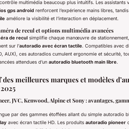
 contrôle multimédia beaucoup plus intuitifs. Les assistants
ios gps android
renforcent l’expérience mains libres, tandis 
ile
améliore la visibilité et l’interaction en déplacement.
améra de recul et options multimédia avancées
éra de recul
simplifie chaque manœuvre de stationnement, 
ent sur l’
autoradio avec écran tactile
. Compatibles avec di
, AUX), ces autoradios cumulent ergonomie et sécurité, tou
vancées attendues d’un
autoradio bluetooth main libre
.
 des meilleures marques et modèles d’a
 2025
neer, JVC, Kenwood, Alpine et Sony : avantages, gamm
ingue par des gammes étoffées allant du simple autoradio b
lay
avec écran tactile HD. Les produits
autoradio pioneer
o