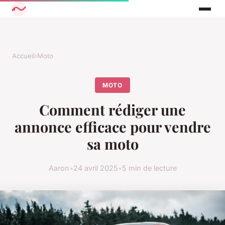
Accueil
›
Moto
MOTO
Comment rédiger une
annonce efficace pour vendre
sa moto
Aaron
•
24 avril 2025
•
5 min de lecture