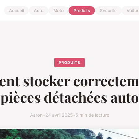
Accueil
Actu
Moto
Produits
Securite
Voitur
PRODUITS
t stocker correctem
pièces détachées auto
Aaron
•
24 avril 2025
•
5 min de lecture