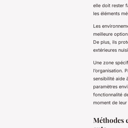
elle doit rester
les éléments mét
Les environneme
meilleure optio
De plus, ils pro
extérieures nuis
Une zone spécifi
l’organisation. 
sensibilité aide
paramètres envir
fonctionnalité d
moment de leur u
Méthodes e