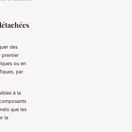
détachées
iquer des
e premier
riques ou en
fiques, par
ibles à la
s composants
andis que les
r le