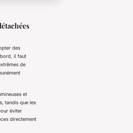
détachées
dopter des
ord, il faut
 extrêmes de
mmunément
lumineuses et
, tandis que les
our éviter
ièces directement