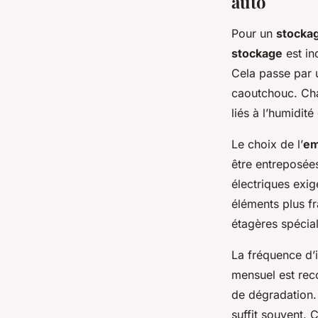
auto
Pour un
stocka
stockage
est in
Cela passe par u
caoutchouc. Cha
liés à l’humidit
Le choix de l’
em
être entreposées
électriques exig
éléments plus f
étagères spécia
La fréquence d’i
mensuel est rec
de dégradation. 
suffit souvent. 