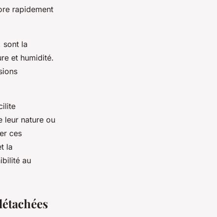
riore rapidement
 sont la
re et humidité.
sions
ilite
 leur nature ou
ser ces
t la
bilité au
détachées