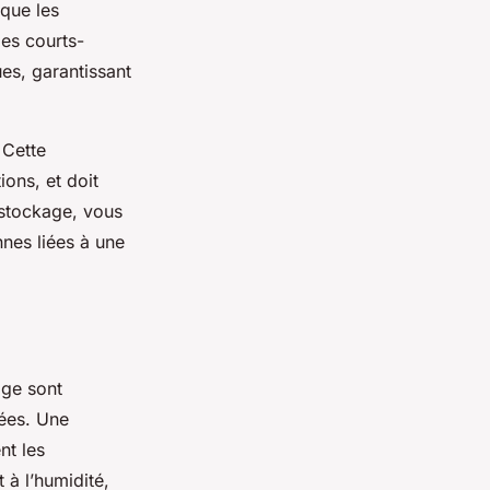
 que les
les courts-
es, garantissant
 Cette
ions, et doit
 stockage, vous
nnes liées à une
age sont
lées. Une
nt les
 à l’humidité,