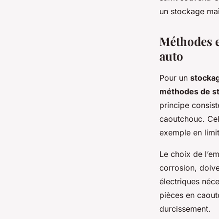
un stockage maîtr
Méthodes e
auto
Pour un
stocka
méthodes de s
principe consist
caoutchouc. Cel
exemple en limit
Le choix de l’em
corrosion, doiv
électriques néce
pièces en caoutc
durcissement.