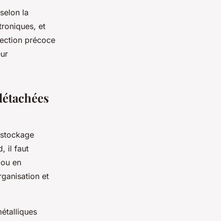
selon la
troniques, et
tection précoce
eur
détachées
 stockage
, il faut
 ou en
rganisation et
étalliques