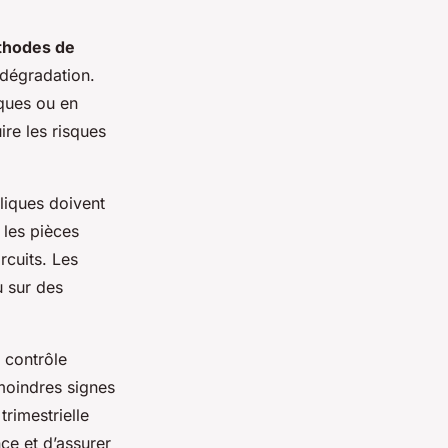
hodes de
 dégradation.
iques ou en
re les risques
liques doivent
 les pièces
rcuits. Les
u sur des
 contrôle
moindres signes
rimestrielle
ce et d’assurer